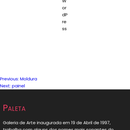
Previous:
Moldura
Navegação
Next:
painel
de
Paleta
artigos
Galeria de Arte inaugurada em 19 de Abril de 1997,
trabalha com alguns dos nomes mais sonantes do