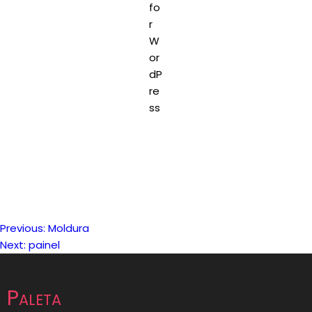
Previous:
Moldura
Navegação
Next:
painel
de
Paleta
artigos