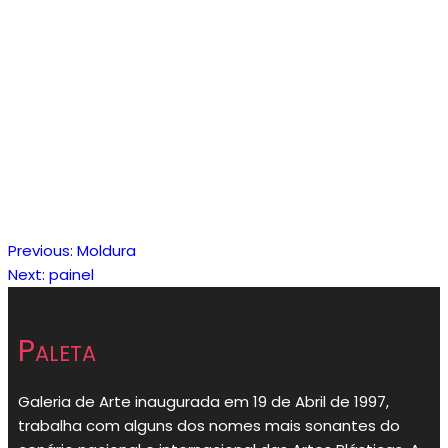
Previous:
Moldura
Navegação
Next:
painel
de
Paleta
artigos
Galeria de Arte inaugurada em 19 de Abril de 1997,
trabalha com alguns dos nomes mais sonantes do