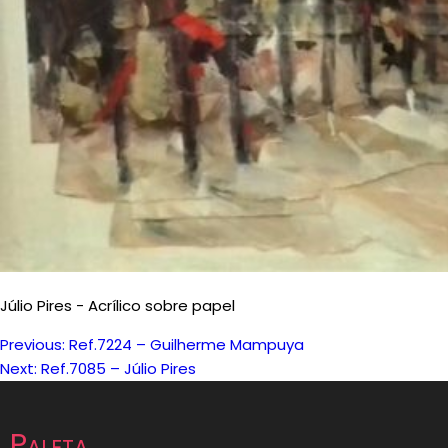
Júlio Pires - Acrílico sobre papel
Previous:
Ref.7224 – Guilherme Mampuya
Navegação
Next:
Ref.7085 – Júlio Pires
de
Paleta