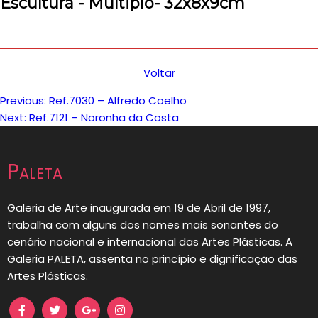
Escultura - Múltiplo- 32x8x9cm
Voltar
Previous:
Ref.7030 – Alfredo Coelho
Navegação
Next:
Ref.7121 – Noronha da Costa
de
Paleta
artigos
Galeria de Arte inaugurada em 19 de Abril de 1997,
trabalha com alguns dos nomes mais sonantes do
cenário nacional e internacional das Artes Plásticas. A
Galeria PALETA, assenta no princípio e dignificação das
Artes Plásticas.