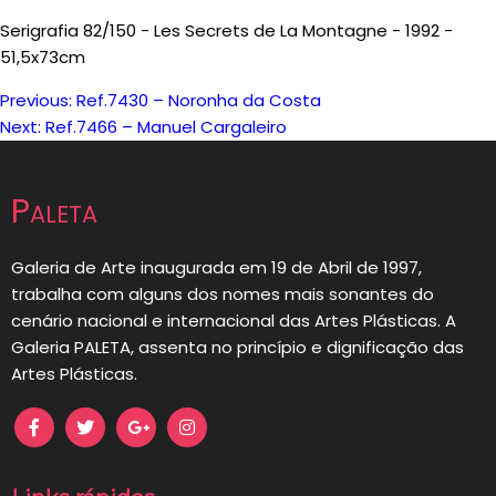
Serigrafia 82/150 - Les Secrets de La Montagne - 1992 -
51,5x73cm
Previous:
Ref.7430 – Noronha da Costa
Navegação
Next:
Ref.7466 – Manuel Cargaleiro
de
Paleta
artigos
Galeria de Arte inaugurada em 19 de Abril de 1997,
trabalha com alguns dos nomes mais sonantes do
cenário nacional e internacional das Artes Plásticas. A
Galeria PALETA, assenta no princípio e dignificação das
Artes Plásticas.