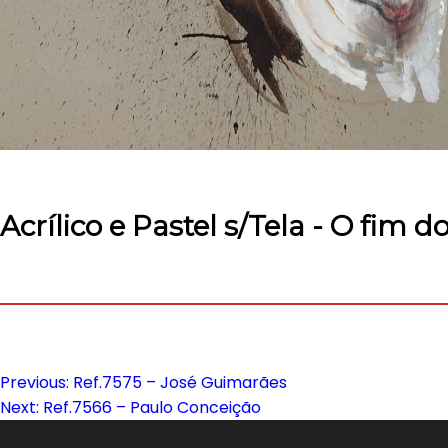
Acrílico e Pastel s/Tela - O fim 
Previous:
Ref.7575 – José Guimarães
Navegação
Next:
Ref.7566 – Paulo Conceição