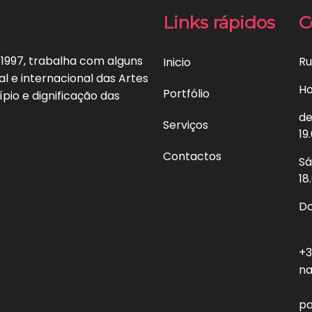
Links rápidos
C
 1997, trabalha com alguns
Ru
Inicio
l e internacional das Artes
Ho
Portfólio
ípio e dignificação das
de
Serviços
19
Contactos
Sá
18
Do
+3
na
pa