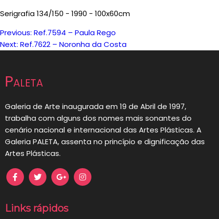
Serigrafia 134/150 - 1990 - 100x60cm
Previous:
Ref.7594 – Paula Rego
Navegação
Next:
Ref.7622 – Noronha da Costa
de
Paleta
artigos
Galeria de Arte inaugurada em 19 de Abril de 1997,
trabalha com alguns dos nomes mais sonantes do
cenário nacional e internacional das Artes Plásticas. A
Galeria PALETA, assenta no princípio e dignificação das
Artes Plásticas.
Links rápidos