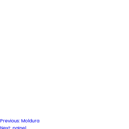
Previous:
Moldura
Navegação
Next:
painel