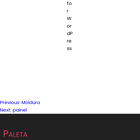
Previous:
Moldura
Navegação
Next:
painel
de
Paleta
artigos