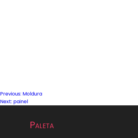
Previous:
Moldura
Navegação
Next:
painel
de
Paleta