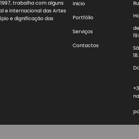
 1997, trabalha com alguns
Ru
Inicio
l e internacional das Artes
Ho
Portfólio
ípio e dignificação das
de
Serviços
19
Contactos
Sá
18
Do
+3
na
pa