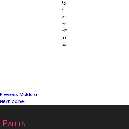
Previous:
Moldura
Navegação
Next:
painel
de
Paleta
artigos