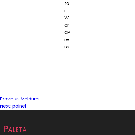
Previous:
Moldura
Navegação
Next:
painel
de
Paleta
artigos