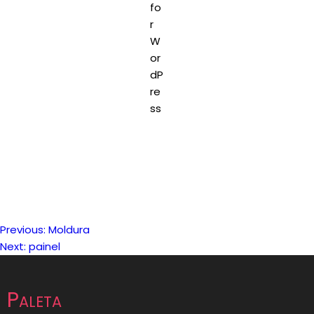
Previous:
Moldura
Navegação
Next:
painel
de
Paleta
artigos